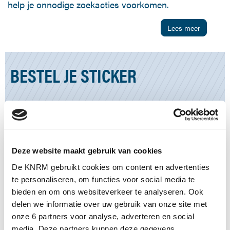
help je onnodige zoekacties voorkomen.
Lees meer
BESTEL JE STICKER
2x sticker
0
€
8,95
Water en UV-werende sticker.
Transparant met witte en zwarte
bedrukking
Deze website maakt gebruik van cookies
€ 8,95
De KNRM gebruikt cookies om content en advertenties
2x sticker + hangtag
te personaliseren, om functies voor social media te
0
€
11,95
bieden en om ons websiteverkeer te analyseren. Ook
Water en UV-werende sticker +
delen we informatie over uw gebruik van onze site met
Hangtag voor je kite
onze 6 partners voor analyse, adverteren en social
Transparant met witte en zwarte en
bedrukking
€ 11,95
media. Deze partners kunnen deze gegevens