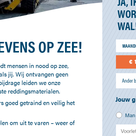
JA, 
WOR
WAL
EVENS OP ZEE!
MAANDE
€ 
dt mensen in nood op zee,
als jij. Wij ontvangen geen
Ander b
bijdrage leiden we onze
ste reddingsmaterialen.
Jouw 
s goed getraind en veilig het
Man
len om uit te varen – weer of