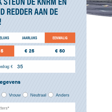
IK STEUN DE KNRM EN
D REDDER AAN DE
!
LIJKS
JAARLIJKS
EENMALIG
15
€ 25
€ 50
edrag: €
gegevens
Vrouw
Neutraal
Anders