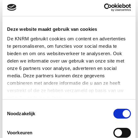
JA, IK VRAAG GRATIS DIT BOEK
AAN
Deze website maakt gebruik van cookies
De KNRM gebruikt cookies om content en advertenties
te personaliseren, om functies voor social media te
Uw gegevens
bieden en om ons websiteverkeer te analyseren. Ook
delen we informatie over uw gebruik van onze site met
Man
Vrouw
Neutraal
Anders
onze 6 partners voor analyse, adverteren en social
media. Deze partners kunnen deze gegevens
combineren met andere informatie die u aan ze heeft
verstrekt of die ze hebben verzameld op basis van uw
gebruik van hun services.
Toestemmingsselectie
Meer informatie over onze partners vindt u bij ‘Details’.
Noodzakelijk
Nederland
Via het
cookiestatement
op onze website kunt u uw
toestemming op elk moment wijzigen of intrekken. In ons
Voorkeuren
privacystatement
vindt u meer informatie over wie we